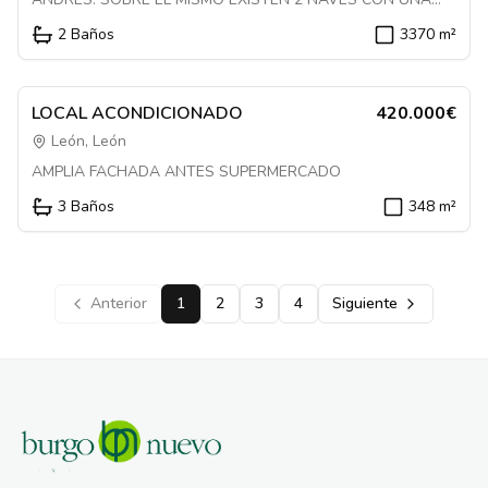
SUPERFICIE CONSTRUIDA TOTAL APROXIMADA DE 3.370
2
Baños
3370
m²
M2. LA NAVE DESTINADA A ALMACÉN SE ENCUENTRA
Destacado
ABIERTA POR TODOS SUS LADOS. LA OTRA ES DE
1085025
PLANTA DIAFANA, CON UNA ZONA DE BAÑOS Y OFICINAS.
En Venta
Local
LOCAL ACONDICIONADO
420.000€
León, León
AMPLIA FACHADA ANTES SUPERMERCADO
3
Baños
348
m²
Anterior
1
2
3
4
Siguiente