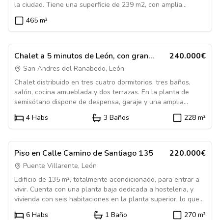
la ciudad. Tiene una superficie de 239 m2, con amplia
una segunda terraza—, un baño completo y un aseo. La
fachada a la calle de situacion. Actualmente existe un
planta baja, de 295 m², está destinada a garaje y dispone de
465
m²
edificio de 3 plantas en estado semiruinoso Edificabilidad
una amplia zona de almacenaje, trastero y cuarto donde se
permitida para nueva construccion PB +3+ BC
ubica el depósito de gasóleo que abastece la calefacción
1084554
independiente.
individual de la vivienda. Uno de los grandes protagonistas
En Venta
Casa
de esta propiedad es su impresionante terraza de 200 m², un
Chalet a 5 minutos de León, con gran
240.000€
espacio privilegiado con vistas despejadas al entorno
frecuencia de transporte público.
San Andres del Ranabedo, León
natural que ofrece infinitas posibilidades: crear una zona de
Chalet distribuido en tres cuatro dormitorios, tres baños,
barbacoa, comedor de verano, jardín, área chill out o un
salón, cocina amueblada y dos terrazas. En la planta de
espacio de ocio para disfrutar en familia y con amigos.
semisótano dispone de despensa, garaje y una amplia
Situada en una zona muy bien comunicada, la vivienda se
bodega. Tiene un pequeño jardín, desde el que se accede a
encuentra a pocos minutos de todos los servicios
4
Habs
3
Baños
228
m²
la piscina y el resto de zonas comunes.
necesarios, como comercios, colegios, transporte público y el
centro de León.
1084031
En Venta
Piso
Piso en Calle Camino de Santiago 135
220.000€
Puente Villarente, León
Edificio de 135 m², totalmente acondicionado, para entrar a
vivir. Cuenta con una planta baja dedicada a hosteleria, y
vivienda con seis habitaciones en la planta superior, lo que
hace que sea un inmueble muy apropiado para algun
6
Habs
1
Baño
270
m²
negocio relacionado con el Camino de Santiago. Se ubica en