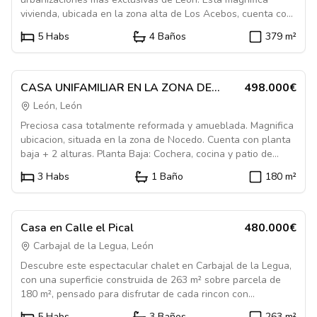
vivienda, ubicada en la zona alta de Los Acebos, cuenta con
una parcela de 969 m² y 379 m² construidos distribuidos en
5
Habs
4
Baños
379
m²
dos alturas. Planta baja (206 m²): Amplio hall de entrada,
Destacado
luminosa cocina con despensa, comedor independiente,
1084563
salon en doble altura con chimenea, dos dormitorios, dos
baños completos y garaje con cuarto de caldera y puerta
En Venta
Casa
CASA UNIFAMILIAR EN LA ZONA DE
498.000€
automatica. Planta primera (173 m²): Distribuidor, tres
NOCEDO. MUY BONITA Y TOTALMENTE
León, León
dormitorios, dos baños, pequeño trastero, terraza-balcon y
REFORMADA.
Preciosa casa totalmente reformada y amueblada. Magnifica
una espectacular zona abierta sobre el salon con un gran
ubicacion, situada en la zona de Nocedo. Cuenta con planta
ventanal que inunda de luz toda la estancia. El exterior
baja + 2 alturas. Planta Baja: Cochera, cocina y patio de
ofrece una parcela ajardinada y muy cuidada, con barbacoa
aproximadamante 60 m2. El patio tiene el solado de gres de
y agradables zonas de descanso. La vivienda se encuentra
3
Habs
1
Baño
180
m²
aragon y una zona de rocalla. Planta 1ª: Salon-comedor,
junto a las zonas comunes de la urbanizacion (piscina, pistas
Destacado
cocina y baño con ducha. Planta 2ª: 3 dormitorios y baño con
deportivas, areas infantiles, etc.) y disfruta de excelente
1084606
bañera de hidromasaje.
orientacion y preciosas vistas. Una casa amplia, comoda y en
En Venta
Casa
perfecto estado de conservacion. Ideal para vivir todo el año
Casa en Calle el Pical
480.000€
en un entorno tranquilo, a solo unos minutos de Leon.
Carbajal de la Legua, León
Descubre este espectacular chalet en Carbajal de la Legua,
con una superficie construida de 263 m² sobre parcela de
180 m², pensado para disfrutar de cada rincon con
comodidad y calidad. La vivienda se distribuye en 4
5
Habs
3
Baños
263
m²