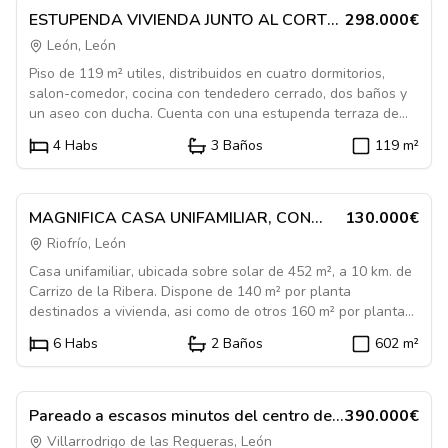
con acceso desde la cocina y el salon. P. SEGUNDA: Tres
En Venta
Piso
ESTUPENDA VIVIENDA JUNTO AL CORTE
298.000€
dormitorios de gran tamaño y baño.
INGLES, CON VISTAS AL PARQUE DEL
León, León
TREN
Piso de 119 m² utiles, distribuidos en cuatro dormitorios,
salon-comedor, cocina con tendedero cerrado, dos baños y
un aseo con ducha. Cuenta con una estupenda terraza de
unos 20 m² Gran servicio de armarios empotrados. Fabulosa
4
Habs
3
Baños
119
m²
plaza de garaje, para dos vehiculos en linea, y trastero de 8
Destacado
m². REBAJADO !!!!
1084607
En Venta
Casa
MAGNIFICA CASA UNIFAMILIAR, CON
130.000€
PATIO
Riofrío, León
Casa unifamiliar, ubicada sobre solar de 452 m², a 10 km. de
Carrizo de la Ribera. Dispone de 140 m² por planta
destinados a vivienda, asi como de otros 160 m² por planta
destinados a almacen. En el centro de la edificacion se
6
Habs
2
Baños
602
m²
encuentra el patio, de una superficie aproximada de 150 m².
La vivienda se distribuye del siguiente modo: P 1ª - cocina de
1085648
gran tamaño, salon, dos dormitorios, baño, cuarto trastero, y
hueco bajo escalera. P 2ª - cuatro dormitorios, cuarto de
En Venta
Casa
Pareado a escasos minutos del centro de
390.000€
plancha, dos salones, aseo y cuarto trastero. En la planta
León
Villarrodrigo de las Regueras, León