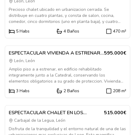
LOS ROSALES
León, León
Precioso chalet ubicado en urbanizacion cerrada. Se
distribuye en cuatro plantas, y consta de salon, cocina,
comedor, cinco dormitorios (uno en planta baja), y cuatro
baños. Dispone de un amplio porche desde el que se accede
5
Habs
4
Baños
470
m²
a una bonita parcela ajardinada. La bajocubierta esta
Destacado
acondicionada, y la planta de sotano cuenta con sala
1084206
destinada a gimnasio, bodega, cuarto de lavado y
calefaccion y garaje. Es muy luminoso y se encuentra en un
En Venta
Piso
ESPECTACULAR VIVIENDA A ESTRENAR,
595.000€
excelente estado de conservacion.
A LOS PIES DE LA CATEDRAL
León, León
Amplio piso a a estrenar, en edificio rehabilitado
integramente junto a la Catedral, conservando los
elementos obligatorios a su grado de proteccion. Vivienda
unica de su planta, que ademas es la ultima del edificio, con
3
Habs
2
Baños
208
m²
excelentes vistas por su magnifica ubicacion junto a la
Destacado
Catedral y las Murallas, en un entorno peatonal Se
1084609
distribuye en salon-comedor, amplisima cocina, 3 dormitorios
y 2 baños. El dormitorio principal con baño en suite y amplio
En Venta
Casa
ESPECTACULAR CHALET EN LOS
515.000€
vestidor. Calefaccion mediante suelo radiante, y trastero en
ACEBOS, CARBAJAL DE LA LEGUA
Carbajal de la Legua, León
el edificio.
Disfruta de la tranquilidad y el entorno natural de una de las
urbanizaciones mas exclusivas de Leon. Esta magnifica