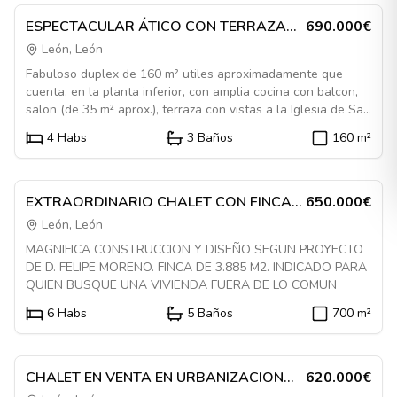
En Venta
Piso
ESPECTACULAR ÁTICO CON TERRAZA
690.000€
DE 25M2 EN ERAS DE RENUEVA
León, León
Fabuloso duplex de 160 m² utiles aproximadamente que
cuenta, en la planta inferior, con amplia cocina con balcon,
salon (de 35 m² aprox.), terraza con vistas a la Iglesia de San
Marcos, un dormitorio y un baño. La planta superior esta
4
Habs
3
Baños
160
m²
distribuida en tres habitaciones y dos baños. El dormitorio
Destacado
principal cuenta con un precioso vestidor. Construccion,
1084485
portales, zonas comunes, distribuidores entre viviendas y
acabados de alta calidad. Excelente estado de conservacion.
En Venta
Casa
EXTRAORDINARIO CHALET CON FINCA
650.000€
Dos amplias plazas de garaje y trastero de 12 m² aprox. No
EN VENTA A CINCO MINUTOS DEL
León, León
deje escapar la oportunidad de vivir en una vivienda singular.
CENTRO DE LEON
MAGNIFICA CONSTRUCCION Y DISEÑO SEGUN PROYECTO
Memoria de calidades y mas detalles disponibles en
DE D. FELIPE MORENO. FINCA DE 3.885 M2. INDICADO PARA
nuestras oficinas.
QUIEN BUSQUE UNA VIVIENDA FUERA DE LO COMUN
6
Habs
5
Baños
700
m²
Destacado
1084517
En Venta
Casa
CHALET EN VENTA EN URBANIZACION
620.000€