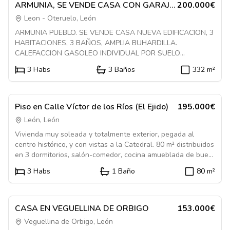
accesos independientes y dos pisos de 75 m2 construidos
En Venta
Casa
ARMUNIA, SE VENDE CASA CON GARAJE
200.000€
cada uno. Los pisos constan de 2 habitaciones, salon,
AMPLIO
Leon - Oteruelo, León
comedor, cocina y baño. Ambos pisos se encuentran en buen
ARMUNIA PUEBLO. SE VENDE CASA NUEVA EDIFICACION, 3
estado de conservacion.
HABITACIONES, 3 BAÑOS, AMPLIA BUHARDILLA.
CALEFACCION GASOLEO INDIVIDUAL POR SUELO
RADIANTE.
3
Habs
3
Baños
332
m²
1233724
En Venta
Piso
Piso en Calle Víctor de los Ríos (El Ejido)
195.000€
León, León
Vivienda muy soleada y totalmente exterior, pegada al
centro histórico, y con vistas a la Catedral. 80 m² distribuidos
en 3 dormitorios, salón-comedor, cocina amueblada de buen
tamaño, y baño. Calefacción individual de gas natural.
3
Habs
1
Baño
80
m²
1084592
En Venta
Casa
CASA EN VEGUELLINA DE ORBIGO
153.000€
Veguellina de Orbigo, León