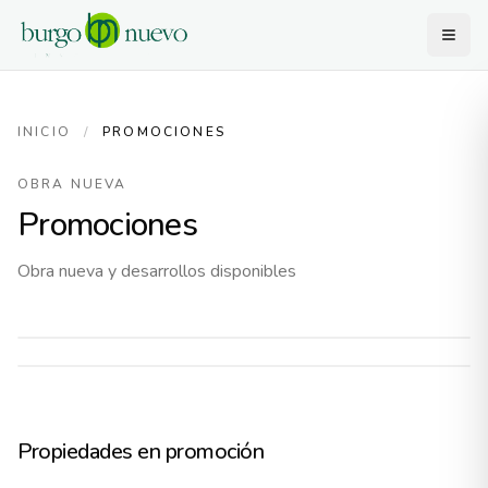
INICIO
/
PROMOCIONES
OBRA NUEVA
Promociones
MARIANO ANDRÉS 9
ZENIT LA LASTRA
0
unidades
Obra nueva y desarrollos disponibles
0
unidades
VER PROPIEDADES
VER PROPIEDADES
EDIFICIO NUEVO
EDIFICIO NUEVO
Propiedades en promoción