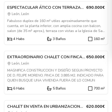
En Venta
Piso
ESPECTACULAR ÁTICO CON TERRAZA
690.000€
DE 25M2 EN ERAS DE RENUEVA
León, León
Fabuloso duplex de 160 m² utiles aproximadamente que
cuenta, en la planta inferior, con amplia cocina con balcon,
salon (de 35 m² aprox.), terraza con vistas a la Iglesia de San
Marcos, un dormitorio y un baño. La planta superior esta
4
Habs
3
Baños
160
m²
distribuida en tres habitaciones y dos baños. El dormitorio
Destacado
principal cuenta con un precioso vestidor. Construccion,
1084485
portales, zonas comunes, distribuidores entre viviendas y
acabados de alta calidad. Excelente estado de conservacion.
En Venta
Casa
EXTRAORDINARIO CHALET CON FINCA
650.000€
Dos amplias plazas de garaje y trastero de 12 m² aprox. No
EN VENTA A CINCO MINUTOS DEL
León, León
deje escapar la oportunidad de vivir en una vivienda singular.
CENTRO DE LEON
MAGNIFICA CONSTRUCCION Y DISEÑO SEGUN PROYECTO
Memoria de calidades y mas detalles disponibles en
DE D. FELIPE MORENO. FINCA DE 3.885 M2. INDICADO PARA
nuestras oficinas.
QUIEN BUSQUE UNA VIVIENDA FUERA DE LO COMUN
6
Habs
5
Baños
700
m²
Destacado
1084517
En Venta
Casa
CHALET EN VENTA EN URBANIZACION
620.000€