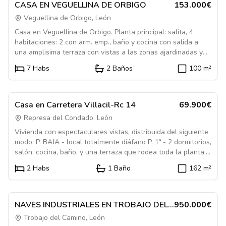
En Venta
Casa
CASA EN VEGUELLINA DE ORBIGO
153.000€
Veguellina de Orbigo, León
Casa en Veguellina de Orbigo. Planta principal: salita, 4
habitaciones: 2 con arm. emp., baño y cocina con salida a
una amplisima terraza con vistas a las zonas ajardinadas y
deportivas de Veguellina situadas junto al rio. Planta
7
Habs
2
Baños
100
m²
semisotano: baño, 3 habitaciones, cocina de verano, garaje
para 2 coches y patio acementado.
1225627
En Venta
Casa
Casa en Carretera Villacil-Rc 14
69.900€
Represa del Condado, León
Vivienda con espectaculares vistas, distribuida del siguiente
modo: P. BAJA - local totalmente diáfano P. 1ª - 2 dormitorios,
salón, cocina, baño, y una terraza que rodea toda la planta.
JARDÍN - con riego automático. Dispone de pozo artesiano.
2
Habs
1
Baño
162
m²
Ideal para disfrutar de un entorno tranquilo, a pocos
Destacado
kilómetros de la ciudad.
1085293
En Venta
Local
NAVES INDUSTRIALES EN TROBAJO DEL
950.000€
CAMINO, CON 5.000 M2 DE SUELO
Trobajo del Camino, León