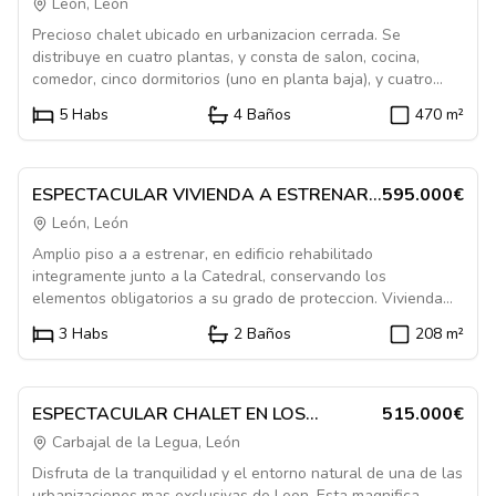
LOS ROSALES
León, León
Precioso chalet ubicado en urbanizacion cerrada. Se
distribuye en cuatro plantas, y consta de salon, cocina,
comedor, cinco dormitorios (uno en planta baja), y cuatro
baños. Dispone de un amplio porche desde el que se accede
5
Habs
4
Baños
470
m²
a una bonita parcela ajardinada. La bajocubierta esta
Destacado
acondicionada, y la planta de sotano cuenta con sala
1084206
destinada a gimnasio, bodega, cuarto de lavado y
calefaccion y garaje. Es muy luminoso y se encuentra en un
En Venta
Piso
ESPECTACULAR VIVIENDA A ESTRENAR,
595.000€
excelente estado de conservacion.
A LOS PIES DE LA CATEDRAL
León, León
Amplio piso a a estrenar, en edificio rehabilitado
integramente junto a la Catedral, conservando los
elementos obligatorios a su grado de proteccion. Vivienda
unica de su planta, que ademas es la ultima del edificio, con
3
Habs
2
Baños
208
m²
excelentes vistas por su magnifica ubicacion junto a la
Destacado
Catedral y las Murallas, en un entorno peatonal Se
1084609
distribuye en salon-comedor, amplisima cocina, 3 dormitorios
y 2 baños. El dormitorio principal con baño en suite y amplio
En Venta
Casa
ESPECTACULAR CHALET EN LOS
515.000€
vestidor. Calefaccion mediante suelo radiante, y trastero en
ACEBOS, CARBAJAL DE LA LEGUA
Carbajal de la Legua, León
el edificio.
Disfruta de la tranquilidad y el entorno natural de una de las
urbanizaciones mas exclusivas de Leon. Esta magnifica