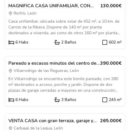
En Venta
Casa
MAGNIFICA CASA UNIFAMILIAR, CON
130.000€
PATIO
Riofrío, León
Casa unifamiliar, ubicada sobre solar de 452 m², a 10 km. de
Carrizo de la Ribera. Dispone de 140 m² por planta
destinados a vivienda, asi como de otros 160 m² por planta
destinados a almacen. En el centro de la edificacion se
6
Habs
2
Baños
602
m²
encuentra el patio, de una superficie aproximada de 150 m².
La vivienda se distribuye del siguiente modo: P 1ª - cocina de
1085648
gran tamaño, salon, dos dormitorios, baño, cuarto trastero, y
hueco bajo escalera. P 2ª - cuatro dormitorios, cuarto de
En Venta
Casa
Pareado a escasos minutos del centro de
390.000€
plancha, dos salones, aseo y cuarto trastero. En la planta
León
Villarrodrigo de las Regueras, León
baja, y con acceso desde el patio, se ubica un almacen
En Villarrodrigo se encuentra este bonito pareado, con 280
donde esta la caldera y el deposito de gasoil de 1.000 l., asi
m² destinados a acceso, porche y jardín. Dispone de dos
como un cuarto destinado en la actualidad a zona de lavado.
plazas de garaje cerradas a mayores en una construcción
En la parte oeste de la edificacion, se ubican dos almacenes
ubicada en la misma urbanización, además de unas bonitas
con su respectiva bajo cubierta. La cubierta es de pizarra,
6
Habs
3
Baños
245
m²
zonas comunes ajardinadas y una piscina. La vivienda
dispone de pozo artesiano en el patio, y la edificacion se
dispone de la siguiente distribución: Planta baja: - Amplio
encuentra en un excelente estado de conservacion.
1295398
salón con chimenea, y acceso al jardín - Cocina con office -
Cuarto de baño - Bodega Entreplanta: - Habitación ideal
En Venta
Casa
VENTA CASA con gran terraza, garaje y
265.000€
para crear un espacio de trabajo Primera planta: - 3
rentabilidad por local alquilado en
Carbajal de la Legua, León