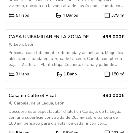
vivienda, ubicada en la zona alta de Los Acebos, cuenta con
una parcela de 969 m² y 379 m² construidos distribuidos en
5
Habs
4
Baños
379
m²
dos alturas. Planta baja (206 m²): Amplio hall de entrada,
Destacado
luminosa cocina con despensa, comedor independiente,
1084563
salon en doble altura con chimenea, dos dormitorios, dos
baños completos y garaje con cuarto de caldera y puerta
En Venta
Casa
CASA UNIFAMILIAR EN LA ZONA DE
498.000€
automatica. Planta primera (173 m²): Distribuidor, tres
NOCEDO. MUY BONITA Y TOTALMENTE
León, León
dormitorios, dos baños, pequeño trastero, terraza-balcon y
REFORMADA.
Preciosa casa totalmente reformada y amueblada. Magnifica
una espectacular zona abierta sobre el salon con un gran
ubicacion, situada en la zona de Nocedo. Cuenta con planta
ventanal que inunda de luz toda la estancia. El exterior
baja + 2 alturas. Planta Baja: Cochera, cocina y patio de
ofrece una parcela ajardinada y muy cuidada, con barbacoa
aproximadamante 60 m2. El patio tiene el solado de gres de
y agradables zonas de descanso. La vivienda se encuentra
3
Habs
1
Baño
180
m²
aragon y una zona de rocalla. Planta 1ª: Salon-comedor,
junto a las zonas comunes de la urbanizacion (piscina, pistas
Destacado
cocina y baño con ducha. Planta 2ª: 3 dormitorios y baño con
deportivas, areas infantiles, etc.) y disfruta de excelente
1084606
bañera de hidromasaje.
orientacion y preciosas vistas. Una casa amplia, comoda y en
En Venta
Casa
perfecto estado de conservacion. Ideal para vivir todo el año
Casa en Calle el Pical
480.000€
en un entorno tranquilo, a solo unos minutos de Leon.
Carbajal de la Legua, León
Descubre este espectacular chalet en Carbajal de la Legua,
con una superficie construida de 263 m² sobre parcela de
180 m², pensado para disfrutar de cada rincon con
comodidad y calidad. La vivienda se distribuye en 4
5
Habs
3
Baños
263
m²