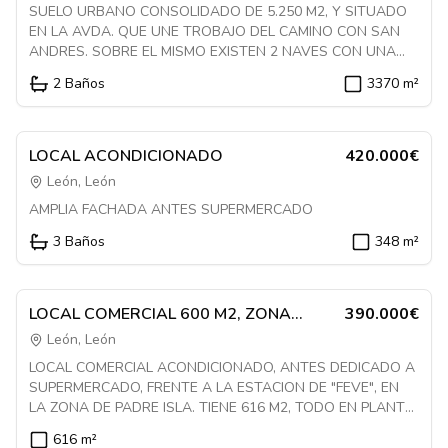
URBANO
SUELO URBANO CONSOLIDADO DE 5.250 M2, Y SITUADO
EN LA AVDA. QUE UNE TROBAJO DEL CAMINO CON SAN
ANDRES. SOBRE EL MISMO EXISTEN 2 NAVES CON UNA
SUPERFICIE CONSTRUIDA TOTAL APROXIMADA DE 3.370
2
Baños
3370
m²
M2. LA NAVE DESTINADA A ALMACÉN SE ENCUENTRA
Destacado
ABIERTA POR TODOS SUS LADOS. LA OTRA ES DE
1085025
PLANTA DIAFANA, CON UNA ZONA DE BAÑOS Y OFICINAS.
En Venta
Local
LOCAL ACONDICIONADO
420.000€
León, León
AMPLIA FACHADA ANTES SUPERMERCADO
3
Baños
348
m²
Destacado
1085347
En Venta
Local
LOCAL COMERCIAL 600 M2, ZONA
390.000€
PADRE ISLA
León, León
LOCAL COMERCIAL ACONDICIONADO, ANTES DEDICADO A
SUPERMERCADO, FRENTE A LA ESTACION DE "FEVE", EN
LA ZONA DE PADRE ISLA. TIENE 616 M2, TODO EN PLANTA
COMERCIAL, ES DE FORMA RECTANGULAR, CON UNA
616
m²
FACHADA DE 15 METROS.