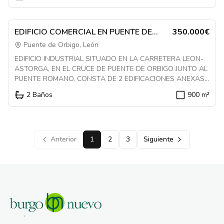
Destacado
1084762
En Venta
Local
EDIFICIO COMERCIAL EN PUENTE DE
350.000€
ORBIGO. EXCELENTE SITUACION
Puente de Orbigo, León
EDIFICIO INDUSTRIAL SITUADO EN LA CARRETERA LEON-
ASTORGA, EN EL CRUCE DE PUENTE DE ORBIGO JUNTO AL
PUENTE ROMANO. CONSTA DE 2 EDIFICACIONES ANEXAS,
UNA INDUSTRIAL DE 2 PLANTAS DESTINADA A NAVE Y
2
Baños
900
m²
OFICINAS, CON UN SOLAR DE 800 M2; Y OTRA
CONSTRUCCION DE PLANTA BAJA, DESTINADA A
VIVIENDA Y ALMACEN, CONSTRUIDA SOBRE UN SOLAR DE
388 M2. POSIBILIDAD DE ALQUILAR.
Anterior
1
2
3
Siguiente