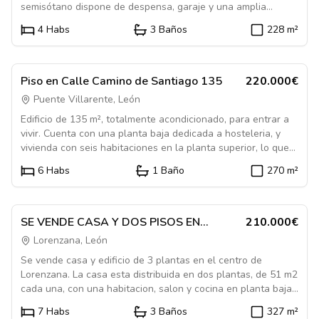
semisótano dispone de despensa, garaje y una amplia
Situada en una zona muy bien comunicada, la vivienda se
bodega. Tiene un pequeño jardín, desde el que se accede a
encuentra a pocos minutos de todos los servicios
4
Habs
3
Baños
228
m²
la piscina y el resto de zonas comunes.
necesarios, como comercios, colegios, transporte público y el
centro de León.
1084031
En Venta
Piso
Piso en Calle Camino de Santiago 135
220.000€
Puente Villarente, León
Edificio de 135 m², totalmente acondicionado, para entrar a
vivir. Cuenta con una planta baja dedicada a hosteleria, y
vivienda con seis habitaciones en la planta superior, lo que
hace que sea un inmueble muy apropiado para algun
6
Habs
1
Baño
270
m²
negocio relacionado con el Camino de Santiago. Se ubica en
una finca cercada de 1.100 m², con construcciones
1084521
destinadas a garaje y almacen.
En Venta
Casa
SE VENDE CASA Y DOS PISOS EN
210.000€
LORENZANA
Lorenzana, León
Se vende casa y edificio de 3 plantas en el centro de
Lorenzana. La casa esta distribuida en dos plantas, de 51 m2
cada una, con una habitacion, salon y cocina en planta baja
y tres habitaciones y un baño en planta primera. Necesita
7
Habs
3
Baños
327
m²
reforma. La casa comparte patio con un edificio de 3 plantas