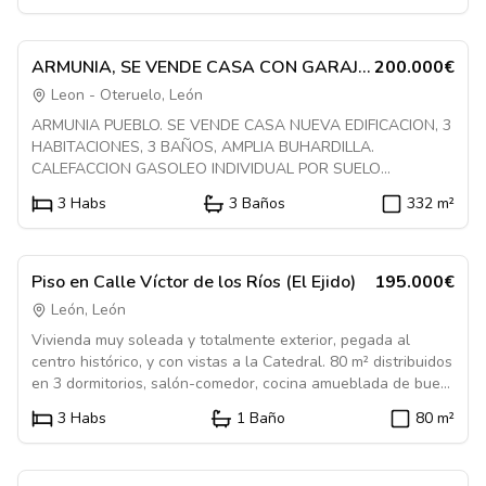
que se vende junto con la vivienda. El edificio cuenta con un
1084453
local en planta baja apto para dos amplias cocheras con
accesos independientes y dos pisos de 75 m2 construidos
En Venta
Casa
ARMUNIA, SE VENDE CASA CON GARAJE
200.000€
cada uno. Los pisos constan de 2 habitaciones, salon,
AMPLIO
Leon - Oteruelo, León
comedor, cocina y baño. Ambos pisos se encuentran en buen
ARMUNIA PUEBLO. SE VENDE CASA NUEVA EDIFICACION, 3
estado de conservacion.
HABITACIONES, 3 BAÑOS, AMPLIA BUHARDILLA.
CALEFACCION GASOLEO INDIVIDUAL POR SUELO
RADIANTE.
3
Habs
3
Baños
332
m²
1233724
En Venta
Piso
Piso en Calle Víctor de los Ríos (El Ejido)
195.000€
León, León
Vivienda muy soleada y totalmente exterior, pegada al
centro histórico, y con vistas a la Catedral. 80 m² distribuidos
en 3 dormitorios, salón-comedor, cocina amueblada de buen
tamaño, y baño. Calefacción individual de gas natural.
3
Habs
1
Baño
80
m²
1084592