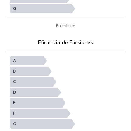
G
En trámite
Eficiencia de Emisiones
A
B
C
D
E
F
G